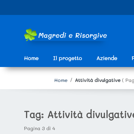
Vai ai contenuti
Vai al menu di navigazione
Vai al footer
e
Home
Il progetto
Aziende
Home
/
Attività divulgative
( Pag
Tag:
Attività divulgativ
Pagina 3 di 4