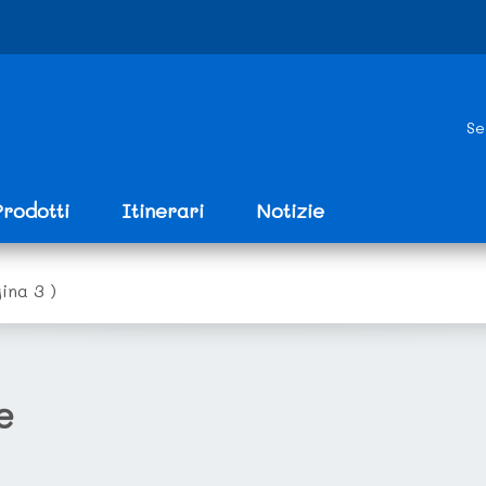
Se
Prodotti
Itinerari
Notizie
ina 3 )
e