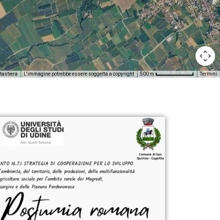
 tastiera
L'immagine potrebbe essere soggetta a copyright
Termini
500 m