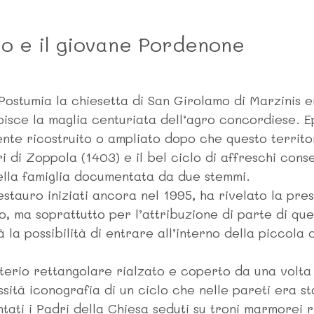
mo e il giovane Pordenone
ostumia la chiesetta di San Girolamo di Marzinis er
isce la maglia centuriata dell’agro concordiese. Ep
nte ricostruito o ampliato dopo che questo territo
ri di Zoppola (1403) e il bel ciclo di affreschi con
ella famiglia documentata da due stemmi.
restauro iniziati ancora nel 1995, ha rivelato la pre
 ma soprattutto per l’attribuzione di parte di que
à la possibilità di entrare all’interno della piccol
terio rettangolare rialzato e coperto da una volta
sità iconografia di un ciclo che nelle pareti era s
ati i Padri della Chiesa seduti su troni marmorei r