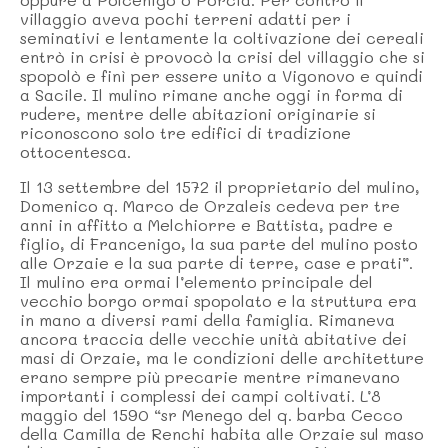
villaggio aveva pochi terreni adatti per i
seminativi e lentamente la coltivazione dei cereali
entrò in crisi è provocò la crisi del villaggio che si
spopolò e finì per essere unito a Vigonovo e quindi
a Sacile. Il mulino rimane anche oggi in forma di
rudere, mentre delle abitazioni originarie si
riconoscono solo tre edifici di tradizione
ottocentesca.
Il 13 settembre del 1572 il proprietario del mulino,
Domenico q. Marco de Orzaleis cedeva per tre
anni in affitto a Melchiorre e Battista, padre e
figlio, di Francenigo, la sua parte del mulino posto
alle Orzaie e la sua parte di terre, case e prati”.
Il mulino era ormai l’elemento principale del
vecchio borgo ormai spopolato e la struttura era
in mano a diversi rami della famiglia. Rimaneva
ancora traccia delle vecchie unità abitative dei
masi di Orzaie, ma le condizioni delle architetture
erano sempre più precarie mentre rimanevano
importanti i complessi dei campi coltivati. L’8
maggio del 1590 “sr Menego del q. barba Cecco
della Camilla de Renchi habita alle Orzaie sul maso