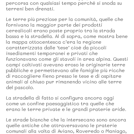
percorsa con qualsiasi tempo perché si snoda su
terreni ben drenati.
Le terre più preziose per la comunità, quelle che
fornivano la maggior parte dei prodotti
cerealicoli erano poste proprio tra la strada
bassa e la stradella. Al di sopra, come mostra bene
la mappa ottocentesca c’era la regione
caratterizzata dalle ‘tese’ cioè da piccoli
insediamenti temporanei e privati che
funzionavano come gli stavoli in area alpina. Questi
campi coltivati avevano eroso le originarie terre
pubbliche e permettevano alle famiglie più ricche
di raccogliere fieno presso le tese e di ospitare
animali al chiuso pur rimanendo vicino alle terre
del pascolo.
La stradella di fatto si configura ancora oggi
come un confine paesaggistico tra quelle che
erano le terre private e le grandi praterie aride.
Le strade bianche che la intersecano sono ancora
quelle antiche che attraversavano le praterie
comunali alla volta di Aviano, Roveredo o Maniago,