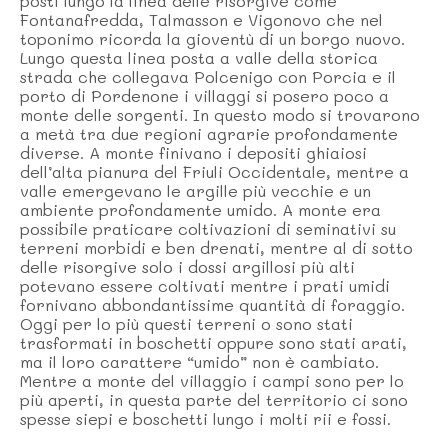
posti lungo la linea delle risorgive come
Fontanafredda, Talmasson e Vigonovo che nel
toponimo ricorda la gioventù di un borgo nuovo.
Lungo questa linea posta a valle della storica
strada che collegava Polcenigo con Porcia e il
porto di Pordenone i villaggi si posero poco a
monte delle sorgenti. In questo modo si trovarono
a metà tra due regioni agrarie profondamente
diverse. A monte finivano i depositi ghiaiosi
dell’alta pianura del Friuli Occidentale, mentre a
valle emergevano le argille più vecchie e un
ambiente profondamente umido. A monte era
possibile praticare coltivazioni di seminativi su
terreni morbidi e ben drenati, mentre al di sotto
delle risorgive solo i dossi argillosi più alti
potevano essere coltivati mentre i prati umidi
fornivano abbondantissime quantità di foraggio.
Oggi per lo più questi terreni o sono stati
trasformati in boschetti oppure sono stati arati,
ma il loro carattere “umido” non è cambiato.
Mentre a monte del villaggio i campi sono per lo
più aperti, in questa parte del territorio ci sono
spesse siepi e boschetti lungo i molti rii e fossi.