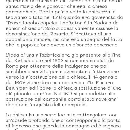
quartarol de formento alli zuradi de la fabrica de
Santa Maria de Vigonovo” che era la chiesa
parrocchiale. Per la prima volta la chiesetta la
troviamo citata nel 1516 quando era governata da
“frate Jacobo capelan habitator à la Madona de
roman chxiesia”. Solo successivamente assunse la
denominazione del Rosario. Si trattava di una
cappellania minore, ma che era un segno del fatto
che la popolazione aveva un discreto benessere.
L’idea di una rifabbrica era già presente alla fine
del XVI secolo e nel 1603 si cercarono aiuti da
Roma per ottenere delle indulgenze che poi
sarebbero servite per movimentare l’attenzione
verso la ricostruzione della chiesa. Il 14 gennaio
del 1607 viene data una caparra a M.r Muraro
Ber.n per edificare la chiesa a sostituzione di una
più piccola e antica. Nel 1617 si procedette alla
costruzione del campanile completato nove anni
dopo con l’acquisto della campana.
La chiesa ha una semplice aula rettangolare con
un’abside profonda che si contrappone alla porta
di ingresso che guarda la campagna ed è segnata