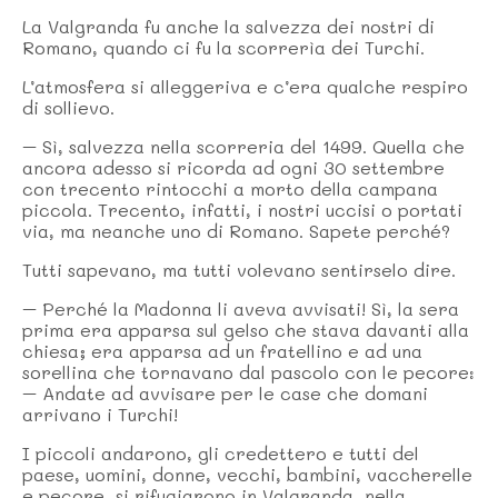
La Valgranda fu anche la salvezza dei nostri di
Romano, quando ci fu la scorrerìa dei Turchi.
L’atmosfera si alleggeriva e c’era qualche respiro
di sollievo.
– Sì, salvezza nella scorreria del 1499. Quella che
ancora adesso si ricorda ad ogni 30 settembre
con trecento rintocchi a morto della campana
piccola. Trecento, infatti, i nostri uccisi o portati
via, ma neanche uno di Romano. Sapete perché?
Tutti sapevano, ma tutti volevano sentirselo dire.
– Perché la Madonna li aveva avvisati! Sì, la sera
prima era apparsa sul gelso che stava davanti alla
chiesa; era apparsa ad un fratellino e ad una
sorellina che tornavano dal pascolo con le pecore:
– Andate ad avvisare per le case che domani
arrivano i Turchi!
I piccoli andarono, gli credettero e tutti del
paese, uomini, donne, vecchi, bambini, vaccherelle
e pecore, si rifugiarono in Valgranda, nella