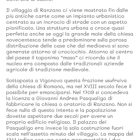
Il villaggio di Ranzano ci viene mostrato fin dalle
più antiche carte come un impianto urbanistico
centrato su un incrocio di strade con un aspetto
pianificato. Una struttura urbana a croce quasi
perfetta anche se oggi la grande mole della chiesa
novecentesca tende a predominare sulla porosa
distribuzione delle case che dal medioevo si sono
generate attorno al crocicchio. Attorno al centro
del paese il toponimo “maso” ci ricorda che il
nucleo era composto dalle tradizionali aziende
agricole di tradizione medievale.
Sottoposta a Vigonovo questa frazione usufruiva
della chiesa di Romano, ma nel XVIII secolo fece il
possibile per emanciparsi. Nel 1709 si concedeva
la licenza a Giovanni Andrea Pasqualigo di
fabbricare la chiesa o oratorio di Ranzano. Non si
fece nulla di questo intento e la popolazione
dovette aspettare due secoli per avere un
proprio edificio religioso. Il palazzo dei
Pasqualigo era invece la sola costruzione fuori
scala nell’assetto minuto del villaggio. La mappa del
1741 indica con una certa monumentalità i due