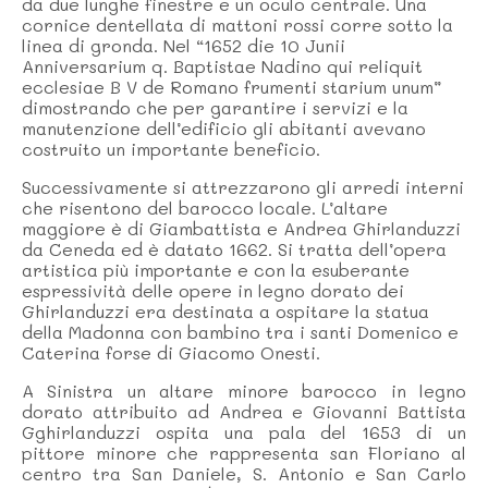
da due lunghe finestre e un oculo centrale. Una
cornice dentellata di mattoni rossi corre sotto la
linea di gronda. Nel “1652 die 10 Junii
Anniversarium q. Baptistae Nadino qui reliquit
ecclesiae B V de Romano frumenti starium unum”
dimostrando che per garantire i servizi e la
manutenzione dell’edificio gli abitanti avevano
costruito un importante beneficio.
Successivamente si attrezzarono gli arredi interni
che risentono del barocco locale. L’altare
maggiore è di Giambattista e Andrea Ghirlanduzzi
da Ceneda ed è datato 1662. Si tratta dell’opera
artistica più importante e con la esuberante
espressività delle opere in legno dorato dei
Ghirlanduzzi era destinata a ospitare la statua
della Madonna con bambino tra i santi Domenico e
Caterina forse di Giacomo Onesti.
A Sinistra un altare minore barocco in legno
dorato attribuito ad Andrea e Giovanni Battista
Gghirlanduzzi ospita una pala del 1653 di un
pittore minore che rappresenta san Floriano al
centro tra San Daniele, S. Antonio e San Carlo