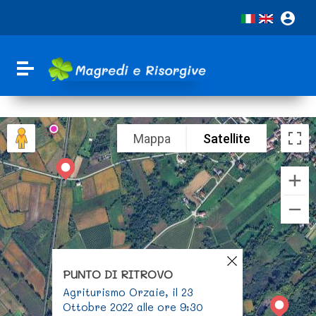
Vai ai contenuti
Vai al menu di navigazione
Vai al footer
Attiva / disattiva la navigazione
Mappa
Satellite
PUNTO DI RITROVO
Agriturismo Orzaie, il 23
Ottobre 2022 alle ore 9:30