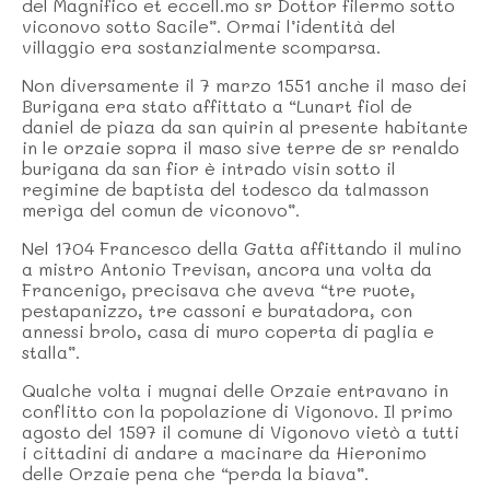
del Magnifico et eccell.mo sr Dottor filermo sotto
viconovo sotto Sacile”. Ormai l’identità del
villaggio era sostanzialmente scomparsa.
Non diversamente il 7 marzo 1551 anche il maso dei
Burigana era stato affittato a “Lunart fiol de
daniel de piaza da san quirin al presente habitante
in le orzaie sopra il maso sive terre de sr renaldo
burigana da san fior è intrado visin sotto il
regimine de baptista del todesco da talmasson
merìga del comun de viconovo”.
Nel 1704 Francesco della Gatta affittando il mulino
a mistro Antonio Trevisan, ancora una volta da
Francenigo, precisava che aveva “tre ruote,
pestapanizzo, tre cassoni e buratadora, con
annessi brolo, casa di muro coperta di paglia e
stalla”.
Qualche volta i mugnai delle Orzaie entravano in
conflitto con la popolazione di Vigonovo. Il primo
agosto del 1597 il comune di Vigonovo vietò a tutti
i cittadini di andare a macinare da Hieronimo
delle Orzaie pena che “perda la biava”.