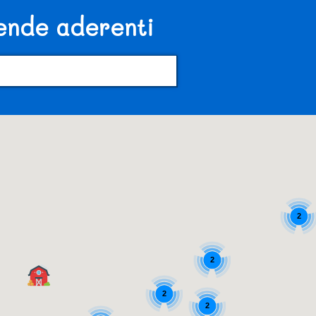
iende aderenti
2
2
2
2