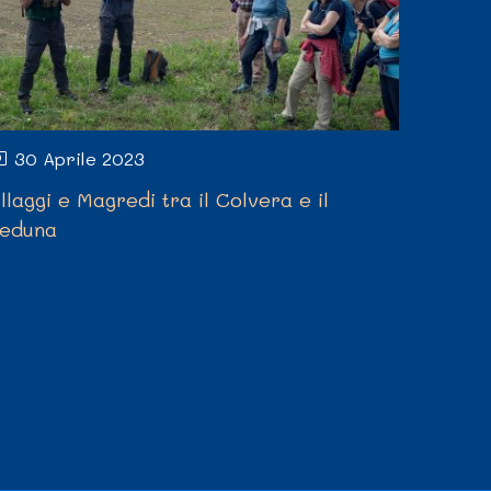
30 Aprile 2023
18 A
illaggi e Magredi tra il Colvera e il
Quel ch
eduna