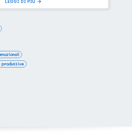
LEGGI DI PIÙ
omozionali
 produttive