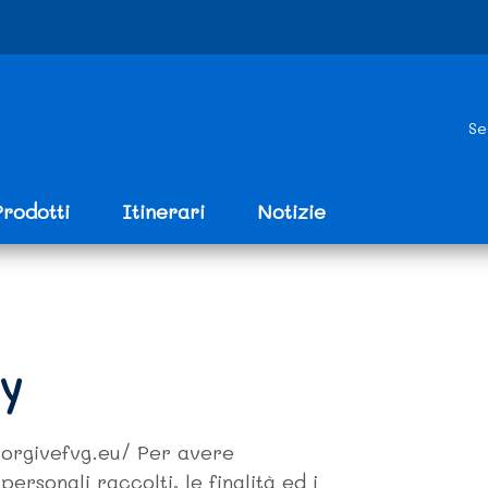
Se
Prodotti
Itinerari
Notizie
cy
sorgivefvg.eu/ Per avere
personali raccolti, le finalità ed i