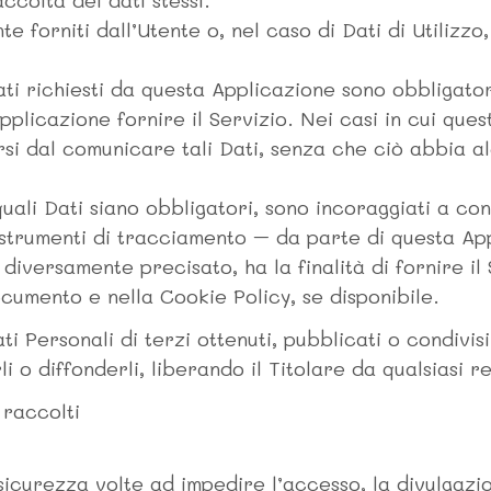
accolta dei dati stessi.
e forniti dall’Utente o, nel caso di Dati di Utilizz
ti richiesti da questa Applicazione sono obbligatori
licazione fornire il Servizio. Nei casi in cui ques
nersi dal comunicare tali Dati, senza che ciò abbia 
ali Dati siano obbligatori, sono incoraggiati a cont
 strumenti di tracciamento – da parte di questa Appl
diversamente precisato, ha la finalità di fornire il S
ocumento e nella Cookie Policy, se disponibile.
ati Personali di terzi ottenuti, pubblicati o condiv
li o diffonderli, liberando il Titolare da qualsiasi r
 raccolti
sicurezza volte ad impedire l’accesso, la divulgazio