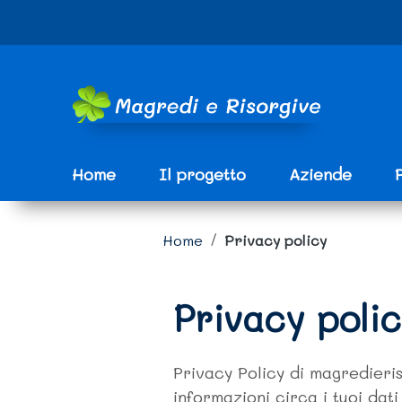
Vai ai contenuti
Vai al menu di navigazione
Vai al footer
e
Home
Il progetto
Aziende
Home
/
Privacy policy
Privacy poli
Privacy Policy di magredieri
informazioni circa i tuoi dati 